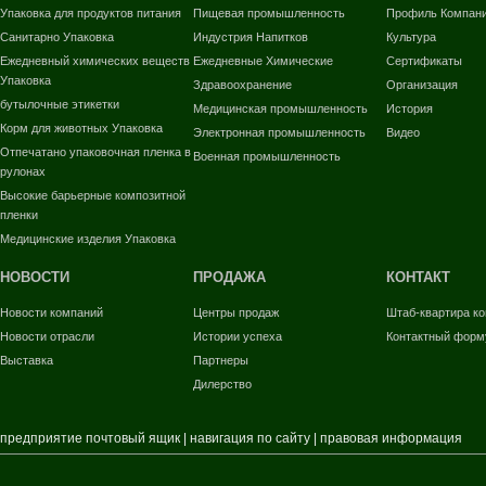
Упаковка для продуктов питания
Пищевая промышленность
Профиль Компан
Санитарно Упаковка
Индустрия Напитков
Культура
Ежедневный химических веществ
Ежедневные Химические
Сертификаты
Упаковка
Здравоохранение
Организация
бутылочные этикетки
Медицинская промышленность
История
Корм для животных Упаковка
Электронная промышленность
Видео
Отпечатано упаковочная пленка в
Военная промышленность
рулонах
Высокие барьерные композитной
пленки
Медицинские изделия Упаковка
НОВОСТИ
ПРОДАЖА
КОНТАКТ
Новости компаний
Центры продаж
Штаб-квартира к
Новости отрасли
Истории успеха
Контактный форм
Выставка
Партнеры
Дилерство
предприятие почтовый ящик
|
навигация по сайту
|
правовая информация