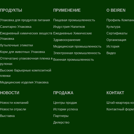
ПРОДУКТЫ
ПРИМЕНЕНИЕ
О BEIREN
Упаковка для продуктов питания
Пищевая промышленность
Профиль Компан
Санитарно Упаковка
Индустрия Напитков
Культура
Ежедневный химических веществ
Ежедневные Химические
Сертификаты
Упаковка
Здравоохранение
Организация
бутылочные этикетки
Медицинская промышленность
История
Корм для животных Упаковка
Электронная промышленность
Видео
Отпечатано упаковочная пленка в
Военная промышленность
рулонах
Высокие барьерные композитной
пленки
Медицинские изделия Упаковка
НОВОСТИ
ПРОДАЖА
КОНТАКТ
Новости компаний
Центры продаж
Штаб-квартира к
Новости отрасли
Истории успеха
Контактный форм
Выставка
Партнеры
Дилерство